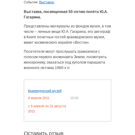
События:
Выставки
.
Выставка, посвященная 50-летию полёта Ю.А.
Гагарина.
Представлены материалы из фондов музея, в том
числе – личные вещи Ю.А. Гагарина, его автограф
в Книге почетных гостей краеведческого музея,
макет космического корабля «Восток».
Посетители могут прослушать грамзаписи с
голосом первого космонавта Земли, посмотреть
кинохронику, оказаться под куполом парашюта
военного летчика 1960-х гг.
Краеведческий музей
8 апреля 2011
15:00
c 9 апреля по 31 августа
2011
Оставить отзыв