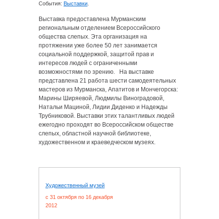
События:
Выставки
.
Выставка предоставлена Мурманским
региональным отделением Всероссийского
общества слепых. Эта организация на
протяжении уже более 50 лет занимается
социальной поддержкой, защитой прав и
интересов людей с ограниченными
возможностями по зрению. На выставке
представлена 21 работа шести самодеятельных
мастеров из Мурманска, Апатитов и Мончегорска:
Марины Ширяевой, Людмилы Виноградовой,
Натальи Мациной, Лидии Диденко и Надежды
Трубниковой. Выставки этих талантливых людей
ежегодно проходят во Всероссийском обществе
слепых, областной научной библиотеке,
художественном и краеведческом музеях.
Художественный музей
c 31 октября по 16 декабря
2012