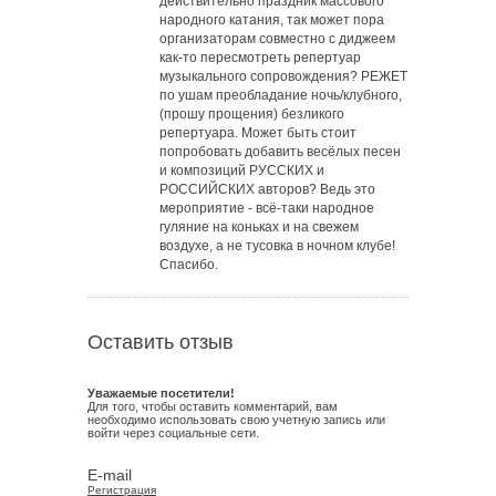
действительно праздник массового
народного катания, так может пора
организаторам совместно с диджеем
как-то пересмотреть репертуар
музыкального сопровождения? РЕЖЕТ
по ушам преобладание ночь/клубного,
(прошу прощения) безликого
репертуара. Может быть стоит
попробовать добавить весёлых песен
и композиций РУССКИХ и
РОССИЙСКИХ авторов? Ведь это
мероприятие - всё-таки народное
гуляние на коньках и на свежем
воздухе, а не тусовка в ночном клубе!
Спасибо.
Оставить отзыв
Уважаемые посетители!
Для того, чтобы оставить комментарий, вам
необходимо использовать свою учетную запись или
войти через социальные сети.
E-mail
Регистрация