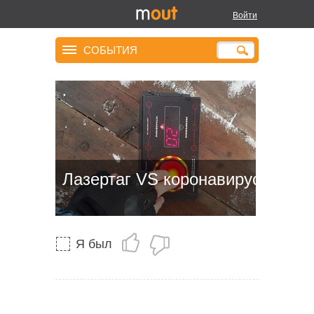
Войти
СОБЫТИЯ
Лазертаг VS коронавирус
Я был