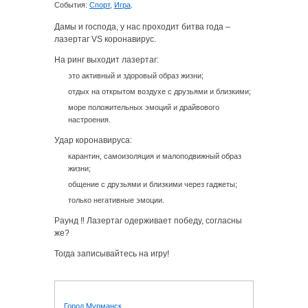
События:
Спорт
,
Игра
.
Дамы и господа, у нас проходит битва года –
лазертаг VS коронавирус.
На ринг выходит лазертаг:
это активный и здоровый образ жизни;
отдых на открытом воздухе с друзьями и близкими;
море положительных эмоций и драйвового
настроения.
Удар коронавируса:
карантин, самоизоляция и малоподвижный образ
жизни;
общение с друзьями и близкими через гаджеты;
только негативные эмоции.
Раунд ‼ Лазертаг одерживает победу, согласны
же?
Тогда записывайтесь на игру!
Город Мурманск