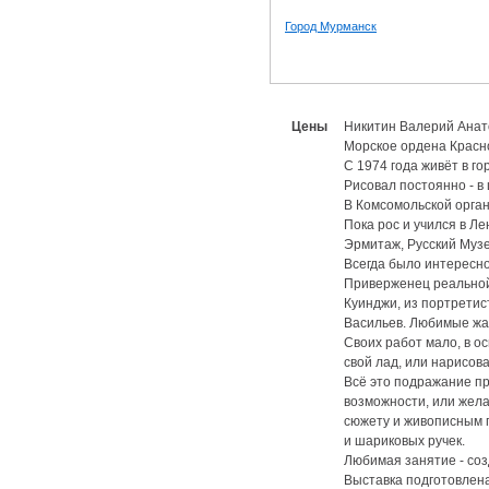
Город Мурманск
Цены
Никитин Валерий Анато
Морское ордена Красно
С 1974 года живёт в го
Рисовал постоянно - в 
В Комсомольской орга
Пока рос и учился в Л
Эрмитаж, Русский Музе
Всегда было интересно,
Приверженец реальной
Куинджи, из портретис
Васильев. Любимые жа
Своих работ мало, в о
свой лад, или нарисов
Всё это подражание п
возможности, или жел
сюжету и живописным п
и шариковых ручек.
Любимая занятие - соз
Выставка подготовлена