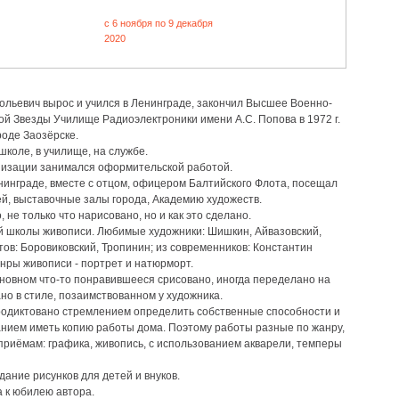
c 6 ноября по 9 декабря
2020
льевич вырос и учился в Ленинграде, закончил Высшее Военно-
й Звезды Училище Радиоэлектроники имени А.С. Попова в 1972 г.
роде Заозёрске.
школе, в училище, на службе.
низации занимался оформительской работой.
енинграде, вместе с отцом, офицером Балтийского Флота, посещал
й, выставочные залы города, Академию художеств.
 не только что нарисовано, но и как это сделано.
 школы живописи. Любимые художники: Шишкин, Айвазовский,
тов: Боровиковский, Тропинин; из современников: Константин
нры живописи - портрет и натюрморт.
сновном что-то понравившееся срисовано, иногда переделано на
ано в стиле, позаимствованном у художника.
родиктовано стремлением определить собственные способности и
анием иметь копию работы дома. Поэтому работы разные по жанру,
риёмам: графика, живопись, с использованием акварели, темперы
дание рисунков для детей и внуков.
 к юбилею автора.