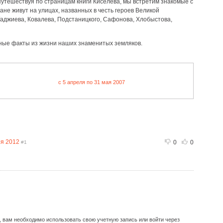
Путешествуя по страницам книги Киселева, мы встретим знакомые с
не живут на улицах, названных в честь героев Великой
Гаджиева, Ковалева, Подстаницкого, Сафонова, Хлобыстова,
ные факты из жизни наших знаменитых земляков.
c 5 апреля по 31 мая 2007
ря 2012
0
0
#1
, вам необходимо использовать свою учетную запись или войти через