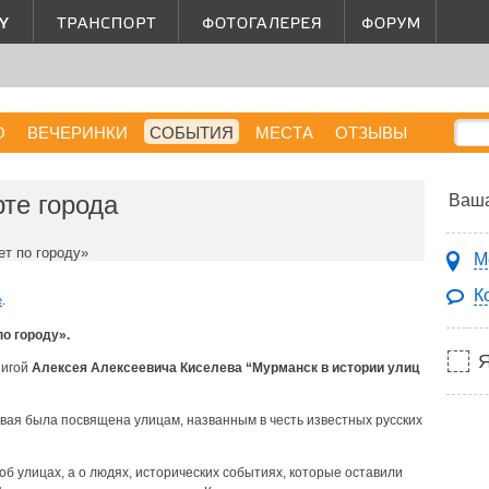
О
ВЕЧЕРИНКИ
СОБЫТИЯ
МЕСТА
ОТЗЫВЫ
рте города
Ваша
ет по городу»
М
К
е
.
по городу».
нигой
Алексея Алексеевича Киселева “Мурманск в истории улиц
рвая была посвящена улицам, названным в честь известных русских
об улицах, а о людях, исторических событиях, которые оставили