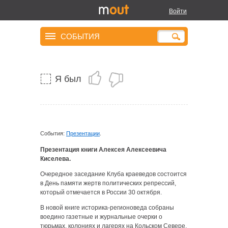
ГУЛАГ на Мурмане:
Войти
репрессии 30-50-х годов
на Кольском полуострове
СОБЫТИЯ
Я был
События:
Презентации
.
Презентация книги Алексея Алексеевича
Киселева.
Очередное заседание Клуба краеведов состоится
в День памяти жертв политических репрессий,
который отмечается в России 30 октября.
В новой книге историка-регионоведа собраны
воедино газетные и журнальные очерки о
тюрьмах, колониях и лагерях на Кольском Севере,