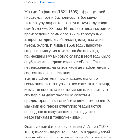
События:
Выставки
.
Жан де Лафонтен (1621-1695) – французский
писатель, поэт и баснописец. В большую
литературу Лафонтен вошел в 1654 году, когда
ему было уже 33 года. Из-под его пера выходили
произведения самых разных литературных
жанров: мадригалы, баллады, оды, послания,
пьесы, эклоги. И лишь в 1668 году Лафонтен
впервые выступил в качестве баснописца,
принесшем ему мировую славу: в этом году было
опубликовано первое издание «Басен Эзопа,
переложенных на стихи г-ном де Лафонтеном»,
состоявшее из шести книг.
Басни Лафонтена – величайшее явление
всемирной литературы. В них сочетаются юмор,
искусная простота и остроумная наивность. До
сих пор они дают полезные советы и
предостерегают от ошибок многие поколения. За
масками его героев отчетливо угадываются
повседневно окружающие нас люди с их
недостатками и треволнениями.
Французский философ и эстетик И. А. Тэн (1828–
1893) писал: «Лафонтен – это наш французский
Гомер, ибо он универсален: люди, боги, животные,