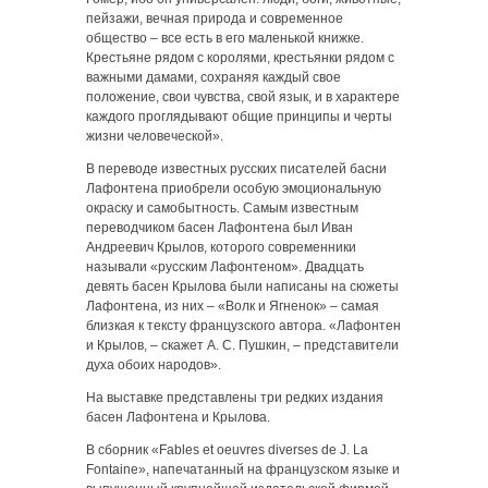
пейзажи, вечная природа и современное
общество – все есть в его маленькой книжке.
Крестьяне рядом с королями, крестьянки рядом с
важными дамами, сохраняя каждый свое
положение, свои чувства, свой язык, и в характере
каждого проглядывают общие принципы и черты
жизни человеческой».
В переводе известных русских писателей басни
Лафонтена приобрели особую эмоциональную
окраску и самобытность. Самым известным
переводчиком басен Лафонтена был Иван
Андреевич Крылов, которого современники
называли «русским Лафонтеном». Двадцать
девять басен Крылова были написаны на сюжеты
Лафонтена, из них – «Волк и Ягненок» – самая
близкая к тексту французского автора. «Лафонтен
и Крылов, – скажет А. С. Пушкин, – представители
духа обоих народов».
На выставке представлены три редких издания
басен Лафонтена и Крылова.
В сборник «Fables et oeuvres diverses de J. La
Fontaine», напечатанный на французском языке и