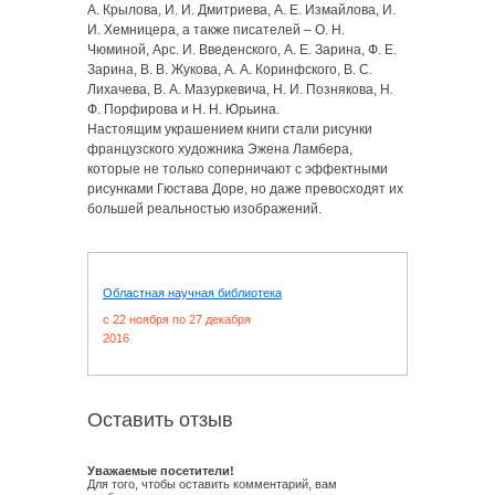
А. Крылова, И. И. Дмитриева, А. Е. Измайлова, И.
И. Хемницера, а также писателей – О. Н.
Чюминой, Арс. И. Введенского, А. Е. Зарина, Ф. Е.
Зарина, В. В. Жукова, А. А. Коринфского, В. С.
Лихачева, В. А. Мазуркевича, Н. И. Познякова, Н.
Ф. Порфирова и Н. Н. Юрьина.
Настоящим украшением книги стали рисунки
французского художника Эжена Ламбера,
которые не только соперничают с эффектными
рисунками Гюстава Доре, но даже превосходят их
большей реальностью изображений.
Областная научная библиотека
c 22 ноября по 27 декабря
2016
Оставить отзыв
Уважаемые посетители!
Для того, чтобы оставить комментарий, вам