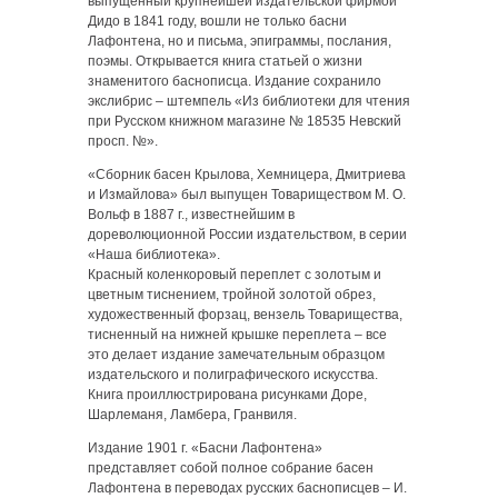
выпущенный крупнейшей издательской фирмой
Дидо в 1841 году, вошли не только басни
Лафонтена, но и письма, эпиграммы, послания,
поэмы. Открывается книга статьей о жизни
знаменитого баснописца. Издание сохранило
экслибрис – штемпель «Из библиотеки для чтения
при Русском книжном магазине № 18535 Невский
просп. №».
«Сборник басен Крылова, Хемницера, Дмитриева
и Измайлова» был выпущен Товариществом М. О.
Вольф в 1887 г., известнейшим в
дореволюционной России издательством, в серии
«Наша библиотека».
Красный коленкоровый переплет с золотым и
цветным тиснением, тройной золотой обрез,
художественный форзац, вензель Товарищества,
тисненный на нижней крышке переплета – все
это делает издание замечательным образцом
издательского и полиграфического искусства.
Книга проиллюстрирована рисунками Доре,
Шарлеманя, Ламбера, Гранвиля.
Издание 1901 г. «Басни Лафонтена»
представляет собой полное собрание басен
Лафонтена в переводах русских баснописцев – И.