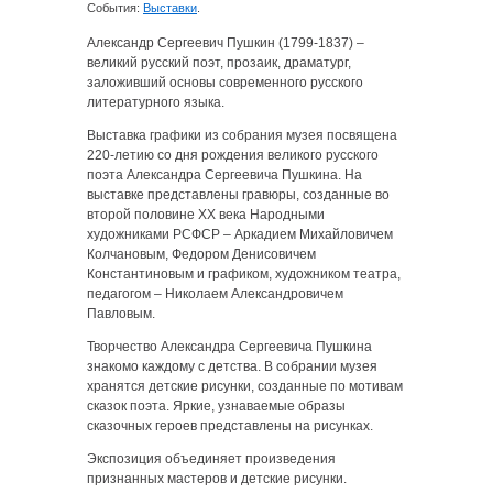
События:
Выставки
.
Александр Сергеевич Пушкин (1799-1837) –
великий русский поэт, прозаик, драматург,
заложивший основы современного русского
литературного языка.
Выставка графики из собрания музея посвящена
220-летию со дня рождения великого русского
поэта Александра Сергеевича Пушкина. На
выставке представлены гравюры, созданные во
второй половине ХХ века Народными
художниками РСФСР – Аркадием Михайловичем
Колчановым, Федором Денисовичем
Константиновым и графиком, художником театра,
педагогом – Николаем Александровичем
Павловым.
Творчество Александра Сергеевича Пушкина
знакомо каждому с детства. В собрании музея
хранятся детские рисунки, созданные по мотивам
сказок поэта. Яркие, узнаваемые образы
сказочных героев представлены на рисунках.
Экспозиция объединяет произведения
признанных мастеров и детские рисунки.