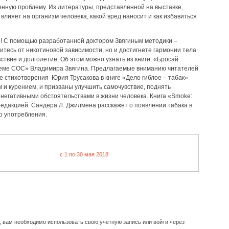
енную проблему. Из литературы, представленной на выставке,
е влияет на организм человека, какой вред наносит и как избавиться
то! С помощью разработанной доктором Звягиным методики –
итесь от никотиновой зависимости, но и достигнете гармонии тела
ствие и долголетие. Об этом можно узнать из книги: «Бросай
теме СОС» Владимира Звягина. Предлагаемые вниманию читателей
 стихотворения Юрия Трусакова в книге «Дело гиблое – табак»
 и курением, и призваны улучшить самочувствие, поднять
 негативными обстоятельствами в жизни человека. Книга «Smoke:
редакцией Сандера Л. Джилмена расскажет о появлении табака в
го употребления.
c 1 по 30 мая 2018
, вам необходимо использовать свою учетную запись или войти через