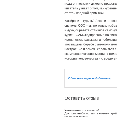
педагогическую и духовно-нравств
читатель узнает о том, как курени
от этой вредной привычки.
Как бросить курить? Легко и прос
системы СОС – вы не только избав
и духа, обретете отличное самочув
курить. САМОкодирование по сис
иронические рассказы и небольшие
посвящены борьбе с алкоголизмом
настроение и помочь справиться с
всемирная история курения» под 
истории человечества и о вреде е
Областная научная библиотека
Оставить отзыв
Уважаемые посетители!
Для того, чтобы оставить комментарий
социальные сети.