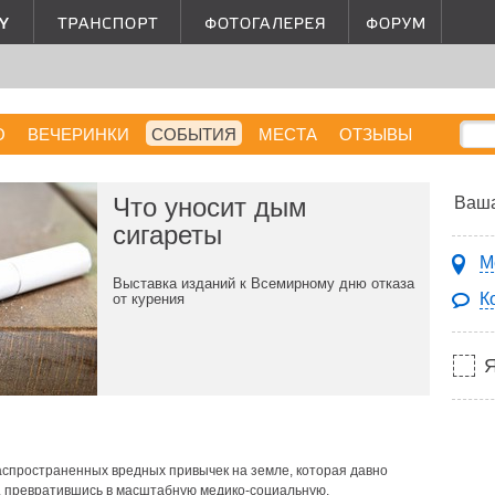
О
ВЕЧЕРИНКИ
СОБЫТИЯ
МЕСТА
ОТЗЫВЫ
Что уносит дым
Ваша
сигареты
М
Выставка изданий к Всемирному дню отказа
К
от курения
аспространенных вредных привычек на земле, которая давно
, превратившись в масштабную медико-социальную,