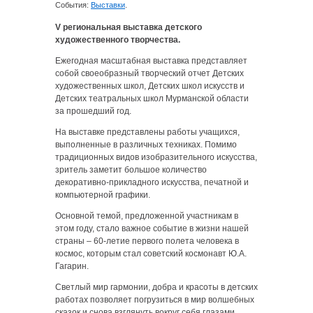
События:
Выставки
.
V региональная выставка детского
художественного творчества.
Ежегодная масштабная выставка представляет
собой своеобразный творческий отчет Детских
художественных школ, Детских школ искусств и
Детских театральных школ Мурманской области
за прошедший год.
На выставке представлены работы учащихся,
выполненные в различных техниках. Помимо
традиционных видов изобразительного искусства,
зритель заметит большое количество
декоративно-прикладного искусства, печатной и
компьютерной графики.
Основной темой, предложенной участникам в
этом году, стало важное событие в жизни нашей
страны – 60-летие первого полета человека в
космос, которым стал советский космонавт Ю.А.
Гагарин.
Светлый мир гармонии, добра и красоты в детских
работах позволяет погрузиться в мир волшебных
сказок и снова взглянуть вокруг себя глазами