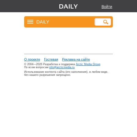
Войти
DAILY
О проекте
Гостевая
Реклама на сайте
© 2004—2026 Разработка и поддержка
Arctic Media Group
По всем вопросам
info@arcticmedia.ru
Использование контента сайта (его наполнения), в любом виде,
без нашего разрешения запрещено.