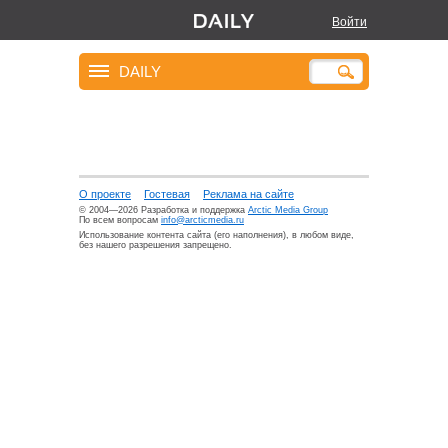
Войти
DAILY
О проекте
Гостевая
Реклама на сайте
© 2004—2026 Разработка и поддержка
Arctic Media Group
По всем вопросам
info@arcticmedia.ru
Использование контента сайта (его наполнения), в любом виде,
без нашего разрешения запрещено.