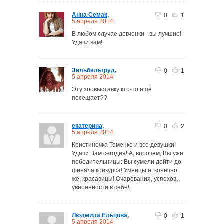
Анна Семак
,
0
1
5 апреля 2014
В любом случае девчонки - вы лучшие!
Удачи вам!
Зильбельтруд
,
0
1
5 апреля 2014
Эту зоовыставку кто-то ещё
посещает??
екатерина
,
0
2
5 апреля 2014
Кристиночка Томенко и все девушки!
Удачи Вам сегодня! А, впрочем, Вы уже
победительницы: Вы сумели дойти до
финала конкурса! Умницы и, конечно
же, красавицы! Очарования, успехов,
уверенности в себе!
Людмила Ельцова
,
0
1
5 апреля 2014