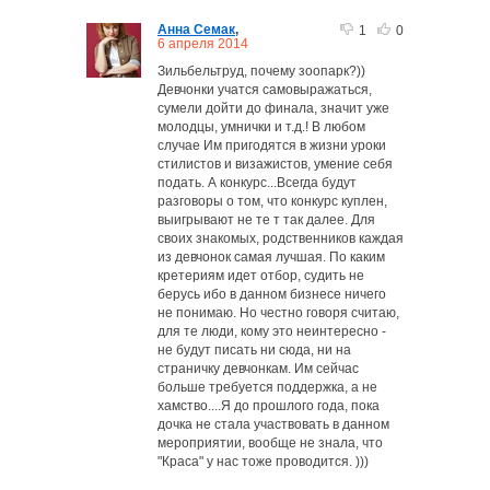
Анна Семак
,
1
0
6 апреля 2014
Зильбельтруд, почему зоопарк?))
Девчонки учатся самовыражаться,
сумели дойти до финала, значит уже
молодцы, умнички и т.д.! В любом
случае Им пригодятся в жизни уроки
стилистов и визажистов, умение себя
подать. А конкурс...Всегда будут
разговоры о том, что конкурс куплен,
выигрывают не те т так далее. Для
своих знакомых, родственников каждая
из девчонок самая лучшая. По каким
кретериям идет отбор, судить не
берусь ибо в данном бизнесе ничего
не понимаю. Но честно говоря считаю,
для те люди, кому это неинтересно -
не будут писать ни сюда, ни на
страничку девчонкам. Им сейчас
больше требуется поддержка, а не
хамство....Я до прошлого года, пока
дочка не стала участвовать в данном
мероприятии, вообще не знала, что
"Краса" у нас тоже проводится. )))