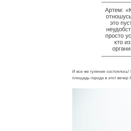
Артем: «
отношусь
это пус
неудобст
просто у
кто и
органи
И все же гуляние состоялось
площадь города в этот вечер