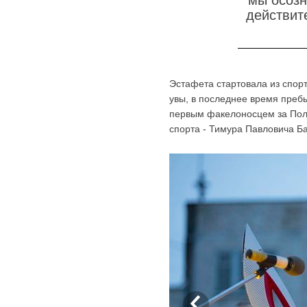
мы осозн
действит
Эстафета стартовала из спорт
увы, в последнее время пребы
первым факелоносцем за Пол
спорта - Тимура Павловича Б