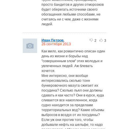
просто бандитов и других отморозков
будет оберегать источники своего
обогащения любыми способами, не
считаясь ни с чем, даже с жизнями
людей.
Иван Петров
,
2
3
26 сентября 2013
Как мило, как романтично описан один
день из жизни и борьбы над
"совершенным злом" этих молодых и
увлеченных людей. Аж блевать
хочется.
Мне интересно, они вообще
интересовались сколько тонн
бункеровочного мазута сжигает их
посудина? Сколько льял они должны
сдавать и как часто? Они в курсе, куда
сливается все накопленное, когда
судно находится за пределами
территориальных вод? Какие объемы
выбросов в воздух от их посудины?
Если уж они против того, чтобы
добывали нефть на шельфе, то надо