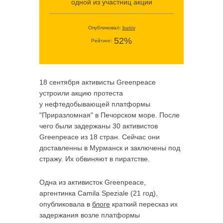
одной из участниц акции
Опубликовал:
burov
52%
Рейтинг:
18 сентября активисты Greenpeace
устроили акцию протеста
у нефтедобывающей платформы
"Приразломная" в Печорском море. После
чего были задержаны 30 активистов
Greenpeace из 18 стран. Сейчас они
доставленны в Мурманск и заключены под
стражу. Их обвиняют в пиратстве.
Одна из активисток Greenpeace,
аргентинка Camila Speziale (21 год),
опубликовала в
блоге
краткий пересказ их
задержания возле платформы