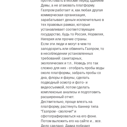
протестовать в Москве перед зданием
Думы, а не атаковать платформу.
Газпром работает и, как любая другая
коммерческая организация,
зарабатывает деньги исключительно в
тех правовых рамках, которые
устанавливает соответствующее
государство, будь то Россия, Норвегия,
Нигерия или прочие страны.
Если эти люди и могут в чем-то
заподозрить или обвинить Газпром, то
в несоблюдении установленных
требований: санитарных,
экологических и т.п.. Новедь это так
сложно для них - отобрать пробы воды
около платформы, забрать пробы со
дна, флоры и фауны, сделать
подводный осмотр и фото- и
видеосъемкой, потом сделать
комплексные анализы и подготовить
расширенный отчет.
Дествительно, проще влезть на
платформу, растянуть баннер типа
"Газпром - сволочи!" и
сфотографироваться на его фоне.
Потом выложить его на сайте и... все.
Дело сделано, Давид победил